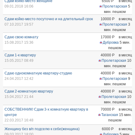
Сдам койко-место женщине
6500
Р
в месяц
09.01.2018 16:06
Пролетарская
5
мин. пешком
Сдам койко-место посуточно и на длительный срок
10000
Р
в месяц
07.10.2017 19:57
Пролетарская
3
мин. пешком
Сдаю свою комнату
17000
Р
в месяц
15.08.2017 15:36
Дубровка
5 мин.
пешком
Сдам 1-к квартиру
40000
Р
в месяц
15.05.2017 08:49
Пролетарская
10
мин. пешком
Сдаю однокомнатную квартиру-студию
40000
Р
в месяц
24.04.2017 12:42
Пролетарская
9
мин. пешком
Сдам 2-комнатную квартиру
40000
Р
в месяц
15.04.2017 21:44
Пролетарская
10
мин. пешком
СОБСТВЕННИК! Сдам 3-х комнатную квартиру в
70000
Р
в месяц
центре
Таганская
15 мин.
22.03.2017 16:48
пешком
Женщину без в/п подселю к себе(женщина)
6000
Р
в месяц
09.03.2017 18:00
Дубровка
5 мин.