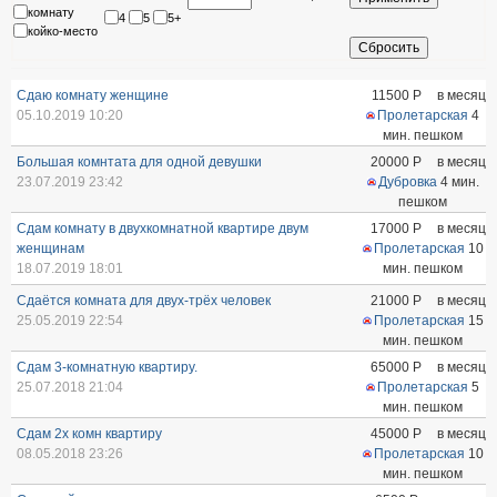
комнату
4
5
5+
койко-место
Сдаю комнату женщине
11500
Р
в месяц
05.10.2019 10:20
Пролетарская
4
мин. пешком
Большая комнтата для одной девушки
20000
Р
в месяц
23.07.2019 23:42
Дубровка
4 мин.
пешком
Сдам комнату в двухкомнатной квартире двум
17000
Р
в месяц
женщинам
Пролетарская
10
18.07.2019 18:01
мин. пешком
Сдаётся комната для двух-трёх человек
21000
Р
в месяц
25.05.2019 22:54
Пролетарская
15
мин. пешком
Сдам 3-комнатную квартиру.
65000
Р
в месяц
25.07.2018 21:04
Пролетарская
5
мин. пешком
Сдам 2х комн квартиру
45000
Р
в месяц
08.05.2018 23:26
Пролетарская
10
мин. пешком