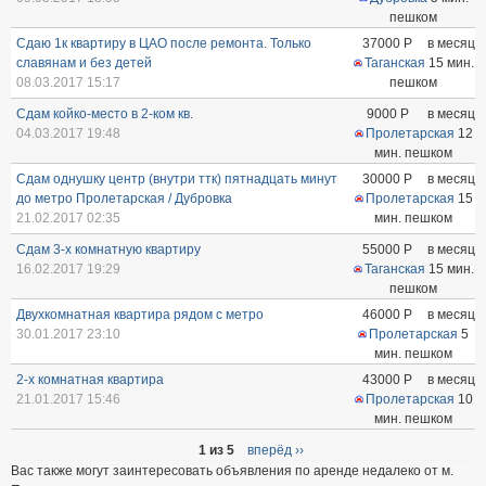
пешком
Сдаю 1к квартиру в ЦАО после ремонта. Только
37000
Р
в месяц
славянам и без детей
Таганская
15 мин.
08.03.2017 15:17
пешком
Сдам койко-место в 2-ком кв.
9000
Р
в месяц
04.03.2017 19:48
Пролетарская
12
мин. пешком
Сдам однушку центр (внутри ттк) пятнадцать минут
30000
Р
в месяц
до метро Пролетарская / Дубровка
Пролетарская
15
21.02.2017 02:35
мин. пешком
Сдам 3-х комнатную квартиру
55000
Р
в месяц
16.02.2017 19:29
Таганская
15 мин.
пешком
Двухкомнатная квартира рядом с метро
46000
Р
в месяц
30.01.2017 23:10
Пролетарская
5
мин. пешком
2-х комнатная квартира
43000
Р
в месяц
21.01.2017 15:46
Пролетарская
10
мин. пешком
1 из 5
вперёд ››
Вас также могут заинтересовать объявления по аренде недалеко от м.