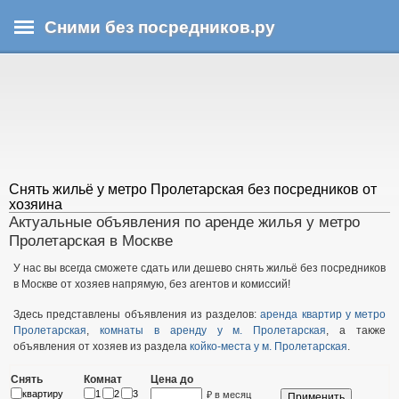
Перейти
Сними без посредников.ру
к
основному
В
содержанию
ы
з
д
е
с
ь
Снять жильё у метро Пролетарская без посредников от
хозяина
Актуальные объявления по аренде жилья у метро
Пролетарская в Москве
У нас вы всегда сможете сдать или дешево снять жильё без посредников
в Москве от хозяев напрямую, без агентов и комиссий!
Здесь представлены объявления из разделов:
аренда квартир у метро
Пролетарская
,
комнаты в аренду у м. Пролетарская
, а также
объявления от хозяев из раздела
койко-места у м. Пролетарская
.
Снять
Комнат
Цена до
квартиру
1
2
3
₽ в месяц