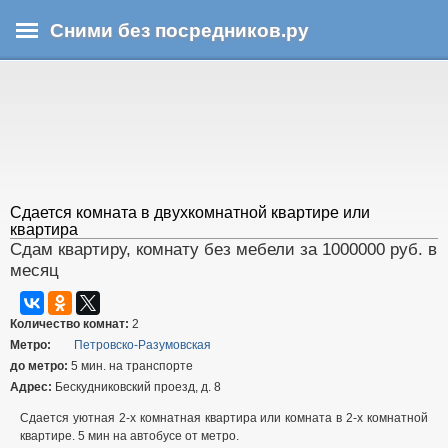
Перейти
Сними без посредников.ру
к
основному
В
содержанию
ы
з
д
е
с
ь
Сдается комната в двухкомнатной квартире или
квартира
Сдам квартиру, комнату без мебели за 1000000 руб. в
месяц
Количество комнат:
2
Метро:
Петровско-Разумовская
до метро:
5 мин. на транспорте
Адрес:
Бескудниковский проезд, д. 8
Сдается уютная 2-х комнатная квартира или комната в 2-х комнатной
квартире. 5 мин на автобусе от метро.