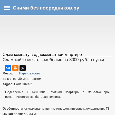
Перейти
Сними без посредников.ру
к
основному
В
содержанию
ы
з
д
е
с
ь
Сдам комнату в однокомнатной квартире
Сдам койко-место с мебелью за 8000 руб. в сутки
Метро:
Партизанская
до метро:
30 мин. пешком
Адрес:
Балашиха-2
Подселение к женщине!! Уютная квартира с мебелью.Евро-
ремонт,имеется вся бытовая техника.
Особенности:
стиральная машина, телефон, интернет, холодильник, ТВ
Общая площадь:
33 м²