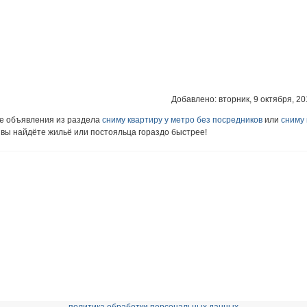
Добавлено: вторник, 9 октября, 201
ие объявления из раздела
сниму квартиру у метро без посредников
или
сниму 
к вы найдёте жильё или постояльца гораздо быстрее!
политика обработки персональных данных