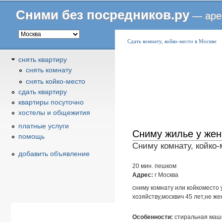
Сними без посредников.ру
— аре
В
Сдать комнату, койко-место в Москве
ы
снять квартиру
з
снять комнату
д
снять койко-место
е
cдать квартиру
с
квартиры посуточно
ь
хостелы и общежития
платные услуги
Сниму жилье у жен
помощь
Сниму комнату, койко-
добавить объявление
20 мин. пешком
Адрес:
г Москва
сниму комнату или койкоместо
хозяйству,москвич 45 лет,не 
Особенности:
стиральная маши