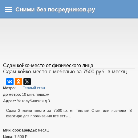
Перейти
Сними без посредников.ру
к
основному
В
содержанию
ы
з
д
е
с
ь
Сдам койко-место от физического лица
Сдам койко-место с мебелью за 7500 руб. в месяц
Метро:
Теплый стан
до метро:
10 мин. пешком
Адрес:
Ул.голубинская д.3
Сдам 2 койки место за 7500т.р. м. Тёплый Стан или ясенево .В
квартире для проживания все есть…
Мин. срок аренды:
месяц
Цена:
7 500
Р