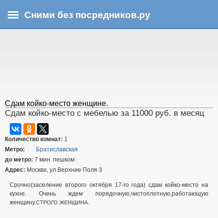
Перейти
Сними без посредников.ру
к
основному
В
содержанию
ы
з
д
е
с
ь
Сдам койко-место женщине.
Сдам койко-место с мебелью за 11000 руб. в месяц
Количество комнат:
1
Метро:
Братиславская
до метро:
7 мин. пешком
Адрес:
Москва, ул.Верхние Поля 3
Срочно(заселение второго октября 17-го года) сдам койко-место на
кухне. Очень ждем порядочную,чистоплотную,работающую
женщину.
.
СТРОГО
ЖЕНЩИНА