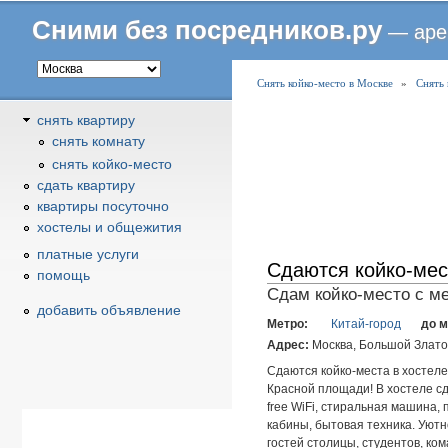
Сними без посредников.ру
— аре
В
Снять койко-место в Москве
»
Снять 
ы
снять квартиру
з
снять комнату
д
снять койко-место
е
cдать квартиру
с
квартиры посуточно
ь
хостелы и общежития
платные услуги
Сдаются койко-мест
помощь
Сдам койко-место с ме
добавить объявление
Метро:
Китай-город
до 
Адрес:
Москва, Большой Злато
Сдаются койко-места в хостеле 
Красной площади! В хостеле с
free WiFi, стиральная машина,
кабины, бытовая техника. Уют
гостей столицы, студентов, ко