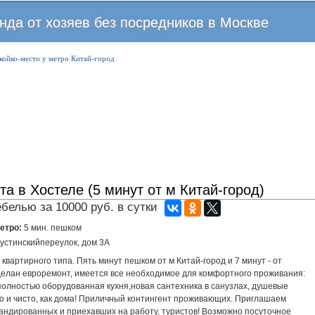
Перейти
нда от хозяев без посредников в Москве
к
основному
койко-место у метро Китай-город
содержанию
а в Хостеле (5 минут от м Китай-город)
белью за 10000 руб. в сутки
метро:
5 мин. пешком
устинскийпереулок, дом 3А
квартирного типа. Пять минут пешком от м Китай-город и 7 минут - от
делан евроремонт, имеется все необходимое для комфортного проживания:
 полностью оборудованная кухня,новая сантехника в санузлах, душевые
но и чисто, как дома! Приличный контингент проживающих. Приглашаем
мандированных и приехавших на работу, туристов! Возможно посуточное