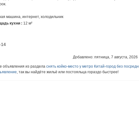
рок.
ная машина, интернет, холодильник
адь кухни :
12 м²
-14
Добавлено: пятница, 7 августа, 2026 
ие объявления из раздела
снять койко-место у метро Китай-город без посредн
бъявление
, так вы найдёте жильё или постояльца гораздо быстрее!