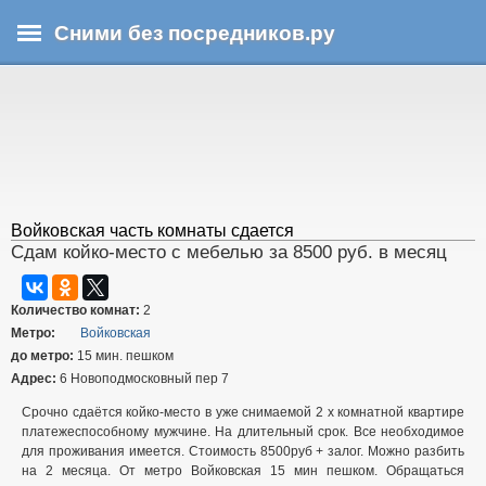
Перейти
Сними без посредников.ру
к
основному
В
содержанию
ы
з
д
е
с
ь
Войковская часть комнаты сдается
Сдам койко-место с мебелью за 8500 руб. в месяц
Количество комнат:
2
Метро:
Войковская
до метро:
15 мин. пешком
Адрес:
6 Новоподмосковный пер 7
Срочно сдаётся койко-место в уже снимаемой 2 х комнатной квартире
платежеспособному мужчине. На длительный срок. Все необходимое
для проживания имеется. Стоимость 8500руб + залог. Можно разбить
на 2 месяца. От метро Войковская 15 мин пешком. Обращаться