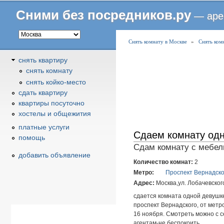
Сними без посредников.ру
— аре
В
Снять комнату в Москве
»
Снять ком
ы
снять квартиру
з
снять комнату
д
снять койко-место
е
cдать квартиру
с
квартиры посуточно
ь
хостелы и общежития
платные услуги
Сдаем комнату одн
помощь
Сдам комнату с мебель
добавить объявление
Количество комнат:
2
Метро:
Проспект Вернадско
Адрес:
Москва,ул. Лобачевског
сдается комната одной девушк
проспект Вернадского, от метро
16 ноября. Смотреть можно с с
агентам-не беспокоить.