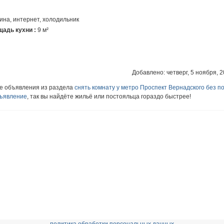
на, интернет, холодильник
адь кухни :
9 м²
Добавлено: четверг, 5 ноября, 2
ие объявления из раздела
снять комнату у метро Проспект Вернадского без п
бъявление
, так вы найдёте жильё или постояльца гораздо быстрее!
политика обработки персональных данных