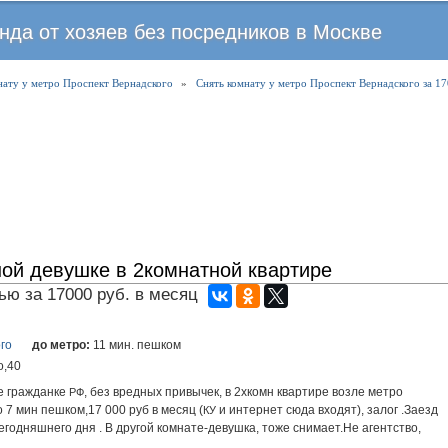
Перейти
нда от хозяев без посредников в Москве
к
основному
нату у метро Проспект Вернадского
содержанию
»
Снять комнату у метро Проспект Вернадского за 17
ой девушке в 2комнатной квартире
ю за 17000 руб. в месяц
го
до метро:
11 мин. пешком
о,40
е гражданке
, без вредных привычек, в 2хкомн квартире возле метро
РФ
 7 мин пешком,17 000 руб в месяц (
и интернет сюда входят), залог .Заезд
КУ
егодняшнего дня . В другой комнате-девушка, тоже снимает.Не агентство,