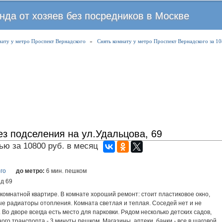
Перейти
нда от хозяев без посредников в Москве
к
основному
нату у метро Проспект Вернадского
содержанию
»
Снять комнату у метро Проспект Вернадского за 10
ез подселения на ул.Удальцова, 69
ю за 10800 руб. в месяц
го
до метро:
6 мин. пешком
 д 69
ухкомнатной квартире. В комнате хороший ремонт: стоит пластиковое окно,
ые радиаторы отопления. Комната светлая и теплая. Соседей нет и не
 Во дворе всегда есть место для парковки. Рядом несколько детских садов,
ого транспорта - 3 минуты пешком. Магазины, аптеки, банки - все в шаговой