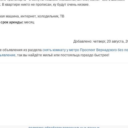
 В квартире никто не прописан, ку будут очень низкие.
ная машина, интернет, холодильник, ТВ
 срок аренды:
месяц
Добавлено: четверг, 20 августа, 2
ие объявления из раздела
снять комнату у метро Проспект Вернадского без п
бъявление
, так вы найдёте жильё или постояльца гораздо быстрее!
политика обработки персональных данных