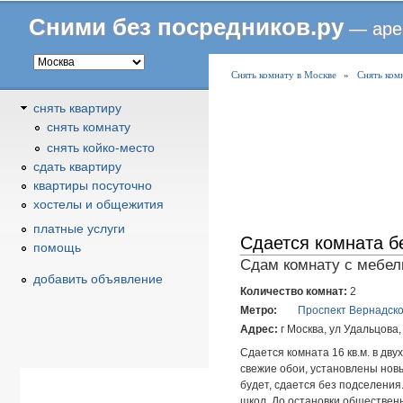
Сними без посредников.ру
— аре
В
Снять комнату в Москве
»
Снять ком
ы
снять квартиру
з
снять комнату
д
снять койко-место
е
cдать квартиру
с
квартиры посуточно
ь
хостелы и общежития
платные услуги
Сдается комната б
помощь
Сдам комнату с мебель
добавить объявление
Количество комнат:
2
Метро:
Проспект Вернадско
Адрес:
г Москва, ул Удальцова,
Сдается комната 16 кв.м. в дв
свежие обои, установлены нов
будет, сдается без подселения.
школ. До остановки общественн