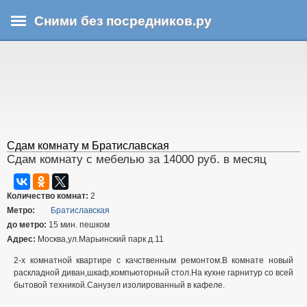
Перейти
Сними без посредников.ру
к
основному
В
содержанию
ы
з
д
е
с
ь
Сдам комнату м Братиславская
Сдам комнату с мебелью за 14000 руб. в месяц
Количество комнат:
2
Метро:
Братиславская
до метро:
15 мин. пешком
Адрес:
Москва,ул.Марьинский парк д.11
2-х комнатной квартире с качственным ремонтом.В комнате новый
раскладной диван,шкаф,компьюторный стол.На кухне гарнитур со всей
бытовой техникой.Санузел изолированный в кафеле.