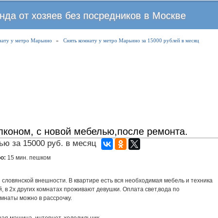
Перейти
нда от хозяев без посредников в Москве
к
основному
нату у метро Марьино
»
Снять комнату у метро Марьино за 15000 рублей в месяц
содержанию
лконом, с новой мебелью,после ремонта.
ю за 15000 руб. в месяц
ро:
15 мин. пешком
словянской внешности. В квартире есть вся необходимая мебель и техника
 в 2х других комнатах проживают девушки. Оплата свет,вода по
омнаты можно в рассрочку.
ная машина, интернет, холодильник