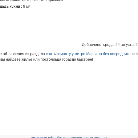
адь кухни :
9 м²
Добавлено: среда, 24 августа, 2
ие объявления из раздела
снять комнату у метро Марьино без посредников
ил
к вы найдёте жильё или постояльца гораздо быстрее!
политика обработки персональных данных