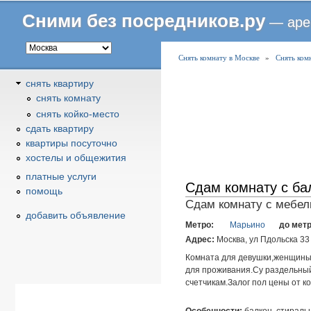
Сними без посредников.ру
— аре
В
Снять комнату в Москве
»
Снять ком
ы
снять квартиру
з
снять комнату
д
снять койко-место
е
cдать квартиру
с
квартиры посуточно
ь
хостелы и общежития
платные услуги
Сдам комнату с ба
помощь
Сдам комнату с мебель
добавить объявление
Метро:
Марьино
до мет
Адрес:
Москва, ул Пдольска 33
Комната для девушки,женщины 
для проживания.Су раздельный,
счетчикам.Залог пол цены от к
Особенности:
балкон, стираль