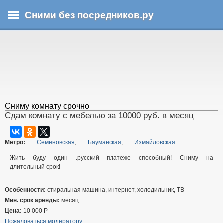
Перейти
Сними без посредников.ру
к
основному
В
содержанию
ы
з
д
е
с
ь
Сниму комнату срочно
Сдам комнату с мебелью за 10000 руб. в месяц
Метро:
Семеновская
,
Бауманская
,
Измайловская
Жить буду один .русский платеже способный! Сниму на
длительный срок!
Особенности:
стиральная машина, интернет, холодильник, ТВ
Мин. срок аренды:
месяц
Цена:
10 000
Р
Пожаловаться модератору