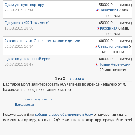
Сдам уютную квартиру
55000
Р
в месяц
28.08.2015 11:34
Печатники
7 мин.
пешком
Однушка в ЖК "Нахимово"
45000
Р
в месяц
18.08.2015 18:50
Каховская
6 мин.
пешком
2х комнатная кв. Славянам, можно с детьми.
40000
Р
в месяц
31.07.2015 16:34
Севастопольская
5
мин. пешком
Сдаю на длительный срок.
40000
Р
в месяц
06.07.2015 18:47
Новые Черёмушки
20 мин. пешком
1 из 3
вперёд ››
Вас также могут заинтересовать объявления по аренде недалеко от м.
Каховская на соседних станциях метро
снять квартиру у метро
Варшавская
Рекомендуем Вам
добавить своё объявление в базу
о намерении сдать
или снять квартиру, так вы найдёте жильца или квартиру гораздо быстрее!