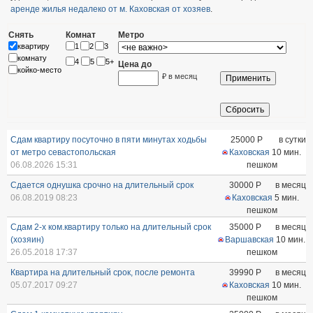
аренде жилья недалеко от м. Каховская от хозяев
.
Снять
Комнат
Метро
квартиру
1
2
3
комнату
4
5
5+
Цена до
койко-место
₽ в месяц
Сдам квартиру посуточно в пяти минутах ходьбы
25000
Р
в сутки
от метро севастопольская
Каховская
10 мин.
06.08.2026 15:31
пешком
Сдается однушка срочно на длительный срок
30000
Р
в месяц
06.08.2019 08:23
Каховская
5 мин.
пешком
Сдам 2-х ком.квартиру только на длительный срок
35000
Р
в месяц
(хозяин)
Варшавская
10 мин.
26.05.2018 17:37
пешком
Квартира на длительный срок, после ремонта
39990
Р
в месяц
05.07.2017 09:27
Каховская
10 мин.
пешком