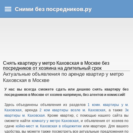
Перейти
Сними без посредников.ру
к
основному
В
содержанию
ы
з
д
е
с
ь
Снять квартиру у метро Каховская в Москве без
посредников от хозяина на длительный срок
Актуальные объявления по аренде квартир у метро
Каховская в Москве
У нас вы всегда сможете сдать или дешево снять квартиру без
посредников в Москве от хозяев напрямую, без агентов и комиссий!
Здесь объединены объявления из разделов
1 комн. квартиры у м.
Каховская
, аренда
2 ком квартиры возле м. Каховская
, а также
3к
квартиры м. Каховская
. Кроме квартир, с помощью нашего сайта вы
сможете найти
комнату у метро Каховская
, и объявления от хозяев по
сдаче
койко-мест м. Каховская в общежитии
или квартире. Для вашего
удобства, вы можете также посмотреть все актуальные предложения по