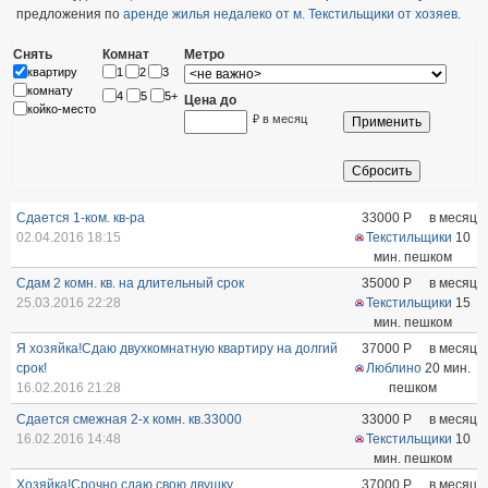
предложения по
аренде жилья недалеко от м. Текстильщики от хозяев
.
Снять
Комнат
Метро
квартиру
1
2
3
комнату
4
5
5+
Цена до
койко-место
₽ в месяц
Сдается 1-ком. кв-ра
33000
Р
в месяц
02.04.2016 18:15
Текстильщики
10
мин. пешком
Сдам 2 комн. кв. на длительный срок
35000
Р
в месяц
25.03.2016 22:28
Текстильщики
15
мин. пешком
Я хозяйка!Сдаю двухкомнатную квартиру на долгий
37000
Р
в месяц
срок!
Люблино
20 мин.
16.02.2016 21:28
пешком
Сдается смежная 2-х комн. кв.33000
33000
Р
в месяц
16.02.2016 14:48
Текстильщики
10
мин. пешком
Хозяйка!Срочно сдаю свою двушку
37000
Р
в месяц