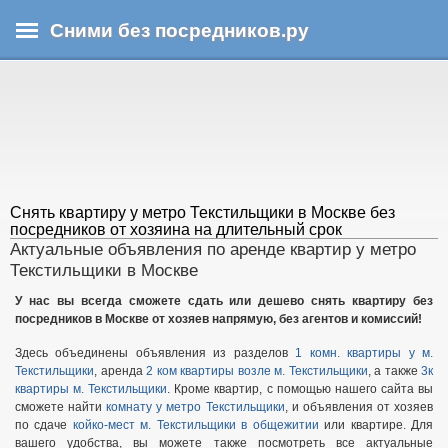
Перейти
Сними без посредников.ру
к
основному
В
содержанию
ы
з
д
е
с
ь
Снять квартиру у метро Текстильщики в Москве без
посредников от хозяина на длительный срок
Актуальные объявления по аренде квартир у метро
Текстильщики в Москве
У нас вы всегда сможете сдать или дешево снять квартиру без
посредников в Москве от хозяев напрямую, без агентов и комиссий!
Здесь объединены объявления из разделов
1 комн. квартиры у м.
Текстильщики
, аренда
2 ком квартиры возле м. Текстильщики
, а также
3к
квартиры м. Текстильщики
. Кроме квартир, с помощью нашего сайта вы
сможете найти
комнату у метро Текстильщики
, и объявления от хозяев
по сдаче
койко-мест м. Текстильщики в общежитии
или квартире. Для
вашего удобства, вы можете также посмотреть все актуальные