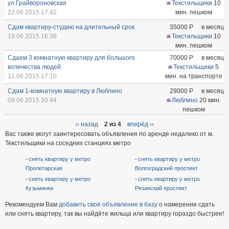
ул.Грайвороновская
Текстильщики
10
22.06.2015 17:42
мин. пешком
Сдам квартиру-студию на длительный срок
35000
Р
в месяц
19.06.2015 16:38
Текстильщики
10
мин. пешком
Сдаем 3 комнатную квартиру для большого
70000
Р
в месяц
количества людей
Текстильщики
5
12.06.2015 17:10
мин. на транспорте
Сдам 1-комнатную квартиру в Люблино
29000
Р
в месяц
09.06.2015 20:44
Люблино
20 мин.
пешком
‹‹ назад
2 из 4
вперёд ››
Вас также могут заинтересовать объявления по аренде недалеко от м.
Текстильщики на соседних станциях метро
снять квартиру у метро
снять квартиру у метро
Пролетарская
Волгоградский проспект
снять квартиру у метро
снять квартиру у метро
Кузьминки
Рязанский проспект
Рекомендуем Вам
добавить своё объявление в базу
о намерении сдать
или снять квартиру, так вы найдёте жильца или квартиру гораздо быстрее!