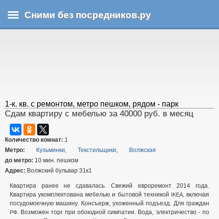
Перейти
Сними без посредников.ру
к
основному
В
содержанию
ы
з
д
е
с
ь
1-к. кв. с ремонтом, метро пешком, рядом - парк
Сдам квартиру с мебелью за 40000 руб. в месяц
Количество комнат:
1
Метро:
Кузьминки
,
Текстильщики
,
Волжская
до метро:
10 мин. пешком
Адрес:
Волжский бульвар 31к1
Квартира ранее не сдавалась. Свежий евроремонт 2014 года.
Квартира укомплектована мебелью и бытовой техникой
, включая
IKEA
посудомоечную машину. Консъерж, ухоженный подъезд. Для граждан
. Возможен торг при обоюдной симпатии. Вода, электричество - по
РФ