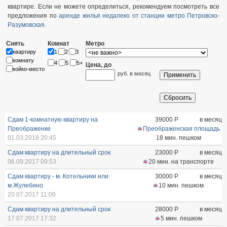
квартире. Если не можете определиться, рекомендуем посмотреть все
предложения по
аренде жилья недалеко от станции метро Петровско-
Разумовская
.
Снять
Комнат
Метро
квартиру
1
2
3
комнату
4
5
5+
Цена, до
койко-место
руб. в месяц
Сдам 1-комнатную квартиру на
39000
Р
в месяц
Преображенке
Преображенская площадь
01.03.2018 20:45
18 мин. пешком
Сдам квартиру на длительный срок
23000
Р
в месяц
06.09.2017 09:53
20 мин. на транспорте
Сдам квартиру - м. Котельники или
30000
Р
в месяц
м.Жулебино
10 мин. пешком
20.07.2017 11:06
Сдам квартиру на длительный срок
28000
Р
в месяц
17.07.2017 17:32
5 мин. пешком