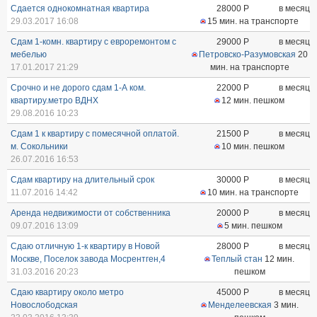
Сдается однокомнатная квартира
28000
Р
в месяц
29.03.2017 16:08
15 мин. на транспорте
Сдам 1-комн. квартиру с евроремонтом с
29000
Р
в месяц
мебелью
Петровско-Разумовская
20
17.01.2017 21:29
мин. на транспорте
Срочно и не дорого сдам 1-А ком.
22000
Р
в месяц
квартиру.метро ВДНХ
12 мин. пешком
29.08.2016 10:23
Сдам 1 к квартиру с помесячной оплатой.
21500
Р
в месяц
м. Сокольники
10 мин. пешком
26.07.2016 16:53
Сдам квартиру на длительный срок
30000
Р
в месяц
11.07.2016 14:42
10 мин. на транспорте
Аренда недвижимости от собственника
20000
Р
в месяц
09.07.2016 13:09
5 мин. пешком
Сдаю отличную 1-к квартиру в Новой
28000
Р
в месяц
Москве, Поселок завода Мосрентген,4
Теплый стан
12 мин.
31.03.2016 20:23
пешком
Сдаю квартиру около метро
45000
Р
в месяц
Новослободская
Менделеевская
3 мин.