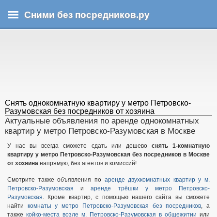
Перейти
Сними без посредников.ру
к
основному
В
содержанию
ы
з
д
е
с
ь
Снять однокомнатную квартиру у метро Петровско-
Разумовская без посредников от хозяина
Актуальные объявления по аренде однокомнатных
квартир у метро Петровско-Разумовская в Москве
У нас вы всегда сможете сдать или дешево
снять 1-комнатную
квартиру у метро Петровско-Разумовская без посредников в Москве
от хозяина
напрямую, без агентов и комиссий!
Смотрите также объявления по
аренде двухкомнатных квартир у м.
Петровско-Разумовская
и
аренде трёшки у метро Петровско-
Разумовская
. Кроме квартир, с помощью нашего сайта вы сможете
найти
комнаты у метро Петровско-Разумовская без посредников
, а
также
койко-места возле м. Петровско-Разумовская в общежитии
или