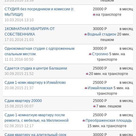
23.03.2016 13:39
пешком
СТУДИЯ без посредником и комиссии (г.
20000
Р
в месяц
МЫТИЩИ)
на транспорте
10.03.2016 13:10
1КОМНАТНАЯ КВАРТИРА ОТ
30000
Р
в месяц
СОБСТВЕННИКА
Водный стадион
20 мин.
17.01.2016 21:03
пешком
Однокомнатная студия с одгороженным
30000
Р
в месяц
спальным местом.
Строгино
5 мин. на
11.01.2016 00:50
транспорте
Сдается студиа в центре Балашихи
25000
Р
в месяц
30.09.2015 21:52
20 мин. на транспорте
Сдам 1-комн.квартиру в Измайлово
25000
Р
в месяц
20.08.2015 21:37
Измайловская
5 мин. на
транспорте
Сдам квартиру 20000
25000
Р
в месяц
15.08.2015 00:07
7 мин. пешком
Сдаю 1-комнатную квартиру после
25000
Р
в месяц
ремонта, с мебелью, на Миллионной
Преображенская площадь
02.08.2015 12:17
15 мин. на транспорте
Сдам квартиру на длительный срок
30000
Р
в месяц