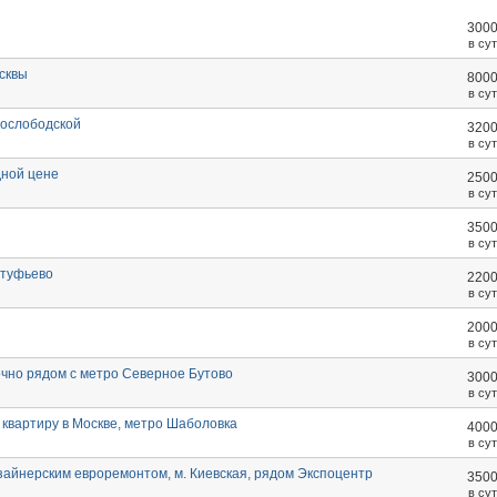
300
в су
сквы
800
в су
вослободской
320
в су
дной цене
250
в су
350
в су
лтуфьево
220
в су
200
в су
очно рядом с метро Северное Бутово
300
в су
квартиру в Москве, метро Шаболовка
400
в су
изайнерским евроремонтом, м. Киевская, рядом Экспоцентр
350
в су