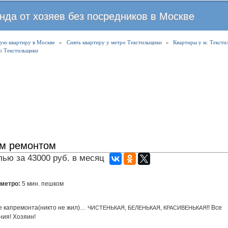
Перейти
нда от хозяев без посредников в Москве
к
основному
ую квартиру в Москве
»
Снять квартиру у метро Текстильщики
содержанию
»
Квартиры у м. Тексти
о Текстильщики
им ремонтом
ью за 43000 руб. в месяц
 метро:
5 мин. пешком
е капремонта(никто не жил)…
,
,
!! Все
ЧИСТЕНЬКАЯ
БЕЛЕНЬКАЯ
КРАСИВЕНЬКАЯ
ния! Хозяин!