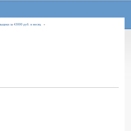
льщики за 43000 руб. в месяц
»