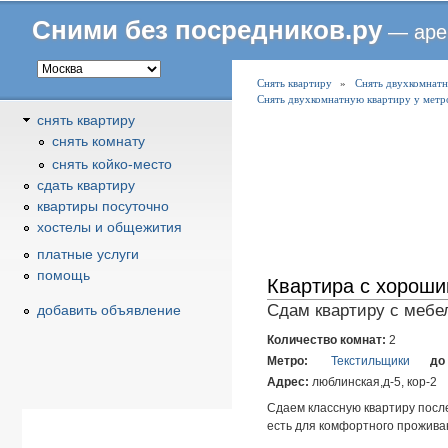
Сними без посредников.ру
— аре
В
Снять квартиру
»
Снять двухкомнатн
Снять двухкомнатную квартиру у метр
ы
снять квартиру
з
снять комнату
д
снять койко-место
е
cдать квартиру
с
квартиры посуточно
ь
хостелы и общежития
платные услуги
помощь
Квартира с хорош
Сдам квартиру с мебел
добавить объявление
Количество комнат:
2
Метро:
Текстильщики
до
Адрес:
люблинская,д-5, кор-2
Сдаем классную квартиру посл
есть для комфортного прожива