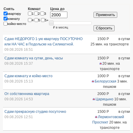
Снять
Комнат
Цена до
квартиру
1
2
3
комнату
4
5
5+
койко-место
₽ в месяц
Сдаю НЕДОРОГО 1-ую квартиру ПОСУТОЧНО
1500
Р
в сутки
или НА ЧАС в Подольске на Силикатной.
25 мин. на транспорте
09.08.2026 16:51
Сдам комнату на сутки, день, часы
1500
Р
в сутки
09.08.2026 15:37
20 мин. на
транспорте
Сдам комнату и койко-место
1000
Р
в сутки
09.08.2026 15:13
Белорусская
3 мин.
пешком
От собственника квартира
2000
Р
в сутки
09.08.2026 14:53
Царицыно
10 мин.
пешком
Сдам прекрасную студию посуточно
1500
Р
в сутки
09.08.2026 12:51
Лермонтовский
Проспект
20 мин. на
транспорте