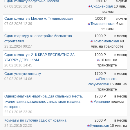
Сдам комнату посуточно. Москва
1200
Р
в сутки
07.08.2026 16:43
Сходненская
10 мин.
пешком
Сдам комнату в Москве м. Тимирязевская
1000
Р
в сутки
07.08.2026 12:39
Тимирязевская
6 мин.
пешком
Сдам квартиру в новостройке бесплатно
1000
Р
в месяц
строителям
Комсомольская
40
23.11.2024 00:27
мин. на транспорте
Сдам комнату в 2- К КВАР БЕСПЛАТНО ЗА
1000
Р
в месяц
УБОРКУ ДЕВУШКАМ
10 мин. на
20.02.2016 14:45
транспорте
Сдам уютную комнату
1700
Р
в месяц
02.02.2016 14:06
Петровско-
Разумовская
15 мин. на
транспорте
Однокомнатная квартира, два спальных места,
1700
Р
в месяц
туалет ванна раздельно, стиральная машина,
Мякинино
пешком
интернет,
22.01.2016 23:30
Комнаты по суточно сдаю от хозяина
2000
Р
в месяц
24.11.2015 22:23
Кунцевская
10 мин. на