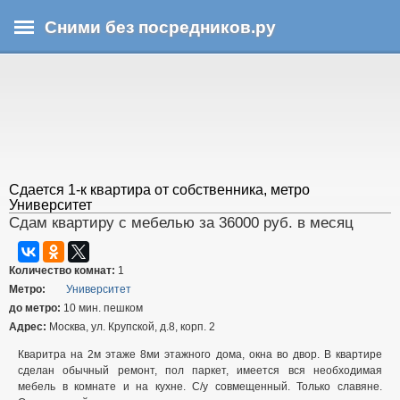
Перейти
Сними без посредников.ру
к
основному
В
содержанию
ы
з
д
е
с
ь
Сдается 1-к квартира от собственника, метро
Университет
Сдам квартиру с мебелью за 36000 руб. в месяц
Количество комнат:
1
Метро:
Университет
до метро:
10 мин. пешком
Адрес:
Москва, ул. Крупской, д.8, корп. 2
Кваритра на 2м этаже 8ми этажного дома, окна во двор. В квартире
сделан обычный ремонт, пол паркет, имеется вся необходимая
мебель в комнате и на кухне. С/у совмещенный. Только славяне.