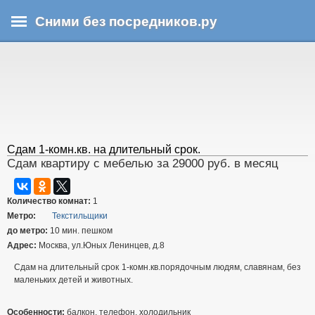
Перейти
Сними без посредников.ру
к
основному
В
содержанию
ы
з
д
е
с
ь
Сдам 1-комн.кв. на длительный срок.
Сдам квартиру с мебелью за 29000 руб. в месяц
Количество комнат:
1
Метро:
Текстильщики
до метро:
10 мин. пешком
Адрес:
Москва, ул.Юных Ленинцев, д.8
Сдам на длительный срок 1-комн.кв.порядочным людям, славянам, без
маленьких детей и животных.
Особенности:
балкон, телефон, холодильник