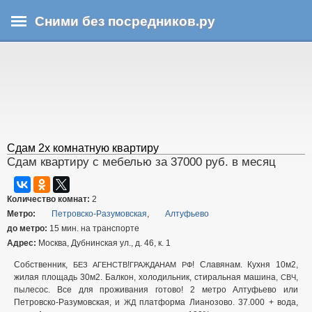
Перейти
Сними без посредников.ру
к
основному
В
содержанию
ы
з
д
е
с
ь
Сдам 2х комнатную квартиру
Сдам квартиру с мебелью за 37000 руб. в месяц
Количество комнат:
2
Метро:
Петровско-Разумовская
,
Алтуфьево
до метро:
15 мин. на транспорте
Адрес:
Москва, Дубнинская ул., д. 46, к. 1
Собственник,
!
! Славянам. Кухня 10м2,
БЕЗ
АГЕНСТВ
ГРАЖДАНАМ
РФ
жилая площадь 30м2. Балкон, холодильник, стиральная машина,
,
СВЧ
пылесос. Все для проживания готово! 2 метро Алтуфьево или
Петровско-Разумовская, и
платформа Лианозово. 37.000 + вода,
ЖД