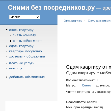
Сними без посредников.ру
— аре
В
Снять квартиру
»
Снять однокомнатн
ы
снять квартиру
з
снять комнату
д
снять койко-место
е
cдать квартиру
с
квартиры посуточно
ь
хостелы и общежития
платные услуги
Сдам квартиру от 
помощь
Сдам квартиру с мебел
добавить объявление
Количество комнат:
1
Метро:
Сокол
до метро:
Чистая квартира на 7 этаже сд
Особенности:
балкон
Мин. срок аренды:
месяц