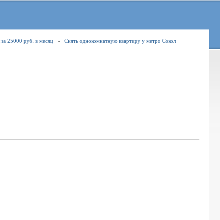
 за 25000 руб. в месяц
»
Снять однокомнатную квартиру у метро Сокол