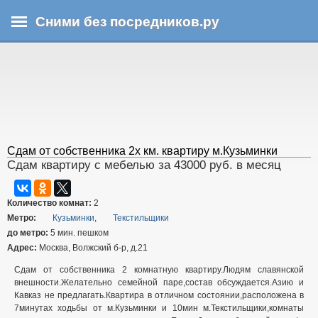
Перейти
Сними без посредников.ру
к
основному
В
содержанию
ы
з
д
е
с
ь
Сдам от собственника 2х км. квартиру м.Кузьминки
Сдам квартиру с мебелью за 43000 руб. в месяц
Количество комнат:
2
Метро:
Кузьминки
,
Текстильщики
до метро:
5 мин. пешком
Адрес:
Москва, Волжский б-р, д.21
Сдам от собственника 2 комнатную квартиру.Людям славянской
внешности.Желательно семейной паре,состав обсуждается.Азию и
Кавказ не предлагать.Квартира в отличном состоянии,расположена в
7минутах ходьбы от м.Кузьминки и 10мин м.Текстильщики,комнаты