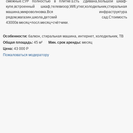
смежные.
полностью в плитке.Есть 2дивана,большой шкаф-
СУР
купе,встроенный шкаф,телевизор,Wifi,утюг,холодильник,стиральная
машина,микроволновка.Вся инфраструктура
рядом,магазин,школа,детский сад.Стоимость
43000в месяц+посл.месяц+счётчики.
Особенности:
балкон, стиральная машина, интернет, холодильник, ТВ
Общая площадь:
45 м²
Мин. срок аренды:
месяц
Цена:
43 000
Р
Пожаловаться модератору