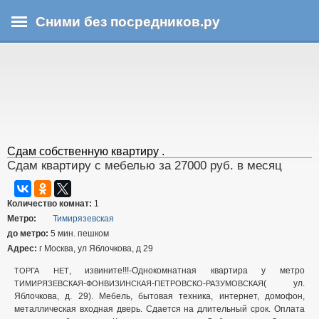
Перейти
Сними без посредников.ру
к
основному
В
содержанию
ы
з
д
е
с
ь
Сдам собственную квартиру .
Сдам квартиру с мебелью за 27000 руб. в месяц
Количество комнат:
1
Метро:
Тимирязевская
до метро:
5 мин. пешком
Адрес:
г Москва, ул Яблочкова, д 29
, извините!!!-Однокомнатная квартира у метро
ТОРГА
НЕТ
-
-
-
( ул.
ТИМИРЯЗЕВСКАЯ
ФОНВИЗИНСКАЯ
ПЕТРОВСКО
РАЗУМОВСКАЯ
Яблочкова, д. 29). Мебель, бытовая техника, интернет, домофон,
металлическая входная дверь. Сдается на длительный срок. Оплата