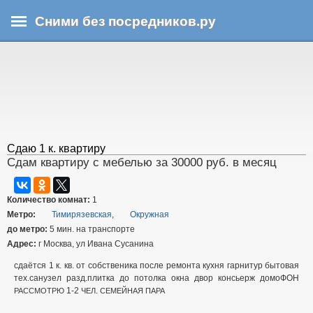
Перейти
Сними без посредников.ру
к
основному
В
содержанию
ы
з
д
е
с
ь
Сдаю 1 к. квартиру
Сдам квартиру с мебелью за 30000 руб. в месяц
Количество комнат:
1
Метро:
Тимирязевская
,
Окружная
до метро:
5 мин. на транспорте
Адрес:
г Москва, ул Ивана Сусанина
сдаётся 1 к. кв. от собственика после ремонта кухня гарнитур бытовая
тех.санузел разд.плитка до потолка окна двор консьерж домоФОН
1-2
.
РАССМОТРЮ
ЧЕЛ
СЕМЕЙНАЯ
ПАРА