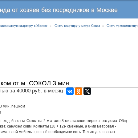
Перейти
нда от хозяев без посредников в Москве
к
основному
ехкомнатную квартиру в Москве
содержанию
»
Снять квартиру у метро Сокол
»
Снять трехкомнатну
шком от м. СОКОЛ 3 мин.
ью за 40000 руб. в месяц
3 мин. пешком
6
ин. ходьбы от м. Сокол на 2-м этаже 8-ми этажного кирпичного дома. Общ.
аркет, сан/узел совм. Комнаты (18 + 12)- смежные, а 8-ми метровая -
имальной мебелью, но всё необходимое есть. Только для славян.