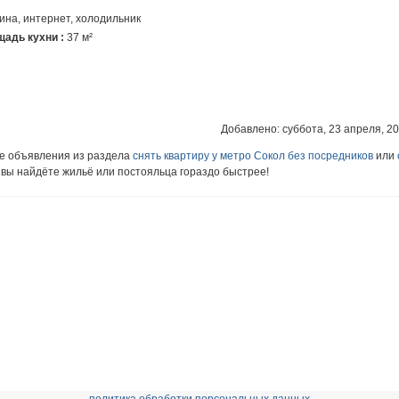
на, интернет, холодильник
адь кухни :
37 м²
Добавлено: суббота, 23 апреля, 20
ие объявления из раздела
снять квартиру у метро Сокол без посредников
или
к вы найдёте жильё или постояльца гораздо быстрее!
политика обработки персональных данных