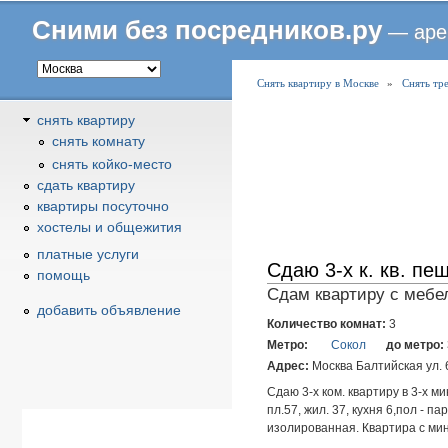
Сними без посредников.ру
— аре
В
Снять квартиру в Москве
»
Снять тр
ы
снять квартиру
з
снять комнату
д
снять койко-место
е
cдать квартиру
с
квартиры посуточно
ь
хостелы и общежития
платные услуги
Сдаю 3-х к. кв. пе
помощь
Сдам квартиру с мебел
добавить объявление
Количество комнат:
3
Метро:
Сокол
до метро:
Адрес:
Москва Балтийская ул. 
Сдаю 3-х ком. квартиру в 3-х м
пл.57, жил. 37, кухня 6,пол - п
изолированная. Квартира с мин