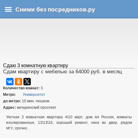
Перейти
Сними без посредников.ру
к
основному
В
содержанию
ы
з
д
е
с
ь
Сдаю 3 комнатную квартиру
Сдам квартиру с мебелью за 64000 руб. в месяц
Количество комнат:
3
Метро:
Университет
до метро:
10 мин. пешком
Адрес:
мичуринский проспект
Уютная 3 комнатная квартира 4\10 кирп. дом
России, комнаты
АН
изолированные, 13\13\16, хороший ремонт, окна во двор, рядом
, срочно.
МГУ