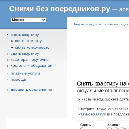
Сними без посредников.ру
— аре
В
Квартиры посуточно: снять квартиру в
ы
снять квартиру
з
снять комнату
д
снять койко-место
е
cдать квартиру
с
квартиры посуточно
ь
хостелы и общежития
платные услуги
помощь
Снять квартиру на 
добавить объявление
Актуальные объявлени
У нас вы всегда сможете сдать
Смотрите также объявлени
Разумовская
или все предлож
Снять
Комнат