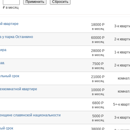
₽ в месяц
ой квартире
18000
Р
3-к кварт
в месяц
а у парка Останкино
60000
Р
2-к кварт
в месяц
тира
28000
Р
1-к кварт
в месяц
ав.
7500
Р
2-к кварт
в месяц
ельный срок
21000
Р
комнат
в месяц
рехкомнатной квартире
10000
Р
комнат
в месяц
6800
Р
5+-к квар
в месяц
женщине славянской национальности
5000
Р
3-к кварт
в месяц
ный срок
38000
Р