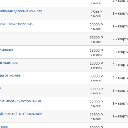
2-к кварт
в месяц
ивания вдвоем в комнате.
7500
Р
1-к кварт
в месяц
оремонтом с мебелью
29000
Р
1-к кварт
в месяц
35000
Р
2-к кварт
в месяц
Кунцево
13000
Р
3-к кварт
в месяц
й квартире
13000
Р
2-к кварт
в месяц
ра от хозяев
50000
Р
2-к кварт
в месяц
у
60000
Р
3-к кварт
в месяц
ком. квартиру.метро ВДНХ
22000
Р
1-к кварт
в месяц
ой оплатой. м. Сокольники
21500
Р
1-к кварт
в месяц
 срок
30000
Р