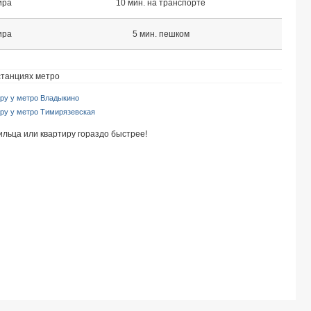
ира
10 мин. на транспорте
ира
5 мин. пешком
станциях метро
иру у метро Владыкино
иру у метро Тимирязевская
ильца или квартиру гораздо быстрее!