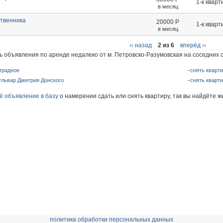
1-к кварт
в месяц
ственника
20000
Р
1-к кварт
в месяц
‹‹ назад
2 из 6
вперёд ››
ь объявления по аренде недалеко от м. Петровско-Разумовская на соседних 
традное
снять кварт
ульвар Дмитрия Донского
снять кварт
ё объявление в базу
о намерении сдать или снять квартиру, так вы найдёте ж
политика обработки персональных данных