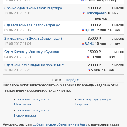
20.06.2017 02:36
15 мин. на транспорте
Срочно сдам 3 комнатную квартиру
40000
Р
в месяц
13.06.2017 14:13
Новогиреево
10 мин.
пешком
Сдается комната, залог не требую!
13000
Р
в месяц
09.06.2017 23:12
ВДНХ
12 мин. пешком
2-к квартира (ВДНХ, Бабушкинская)
35000
Р
в месяц
17.05.2017 11:04
ВДНХ
15 мин. пешком
Сдам Комнату Москва ул.Сумская
15000
Р
в месяц
04.05.2017 17:21
10 мин. пешком
Сдам комнату с видом на парк и МГУ
20000
Р
в месяц
26.04.2017 12:43
5 мин. пешком
1 из 6
вперёд ››
Вас также могут заинтересовать объявления по аренде недалеко от м.
Театральная на соседних станциях метро
снять квартиру у метро
снять квартиру у метро
Маяковская
Тверская
снять квартиру у метро
Новокузнецкая
Рекомендуем Вам
добавить своё объявление в базу
о намерении сдать