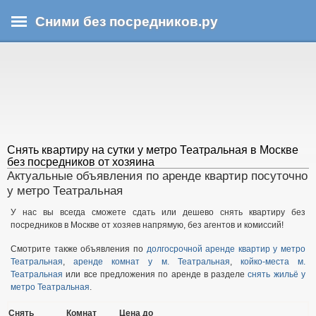
Перейти
Сними без посредников.ру
к
основному
В
содержанию
ы
з
д
е
с
ь
Снять квартиру на сутки у метро Театральная в Москве
без посредников от хозяина
Актуальные объявления по аренде квартир посуточно
у метро Театральная
У нас вы всегда сможете сдать или дешево снять квартиру без
посредников в Москве от хозяев напрямую, без агентов и комиссий!
Смотрите также объявления по
долгосрочной аренде квартир у метро
Театральная
,
аренде комнат у м. Театральная
,
койко-места м.
Театральная
или все предложения по аренде в разделе
снять жильё у
метро Театральная
.
Снять
Комнат
Цена до