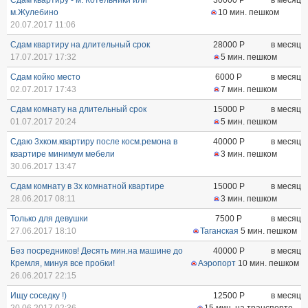
Сдам квартиру - м. Котельники или
30000
Р
в месяц
м.Жулебино
10 мин. пешком
20.07.2017 11:06
Сдам квартиру на длительный срок
28000
Р
в месяц
17.07.2017 17:32
5 мин. пешком
Сдам койко место
6000
Р
в месяц
02.07.2017 17:43
7 мин. пешком
Сдам комнату на длительный срок
15000
Р
в месяц
01.07.2017 20:24
5 мин. пешком
Сдаю 3хком.квартиру после косм.ремона в
40000
Р
в месяц
квартире минимум мебели
3 мин. пешком
30.06.2017 13:47
Сдам комнату в 3х комнатной квартире
15000
Р
в месяц
28.06.2017 08:11
3 мин. пешком
Только для девушки
7500
Р
в месяц
27.06.2017 18:10
Таганская
5 мин. пешком
Без посредников! Десять мин.на машине до
40000
Р
в месяц
Кремля, минуя все пробки!
Аэропорт
10 мин. пешком
26.06.2017 22:15
Ищу соседку !)
12500
Р
в месяц