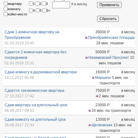
квартиру
1
2
3
₽ в месяц
комнату
4
5
5+
койко-место
Сдам 1-комнатную квартиру на
39000
Р
в месяц
Преображенке
Преображенская площадь
01.03.2018 20:45
18 мин. пешком
Сдается 2 комнатная квартира без
50000
Р
в месяц
посредников
Нахимовский Проспект
15
01.03.2018 15:31
мин. пешком
Сдаю комнату в даухкомнатной квартире
16000
Р
в месяц
18.11.2017 08:49
Марьино
5 мин. на
транспорте
Сдается трехкомнатная квартира
75000
Р
в месяц
27.10.2017 17:42
2 мин. пешком
Сдам квартиру на длительный срок
23000
Р
в месяц
06.09.2017 09:53
20 мин. на транспорте
Сдам комнату на длительный срок
13500
Р
в месяц
26.08.2017 22:33
Щелковская
13 мин. на
транспорте