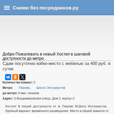
Перейти
Сними без посредников.ру
к
основному
В
содержанию
ы
з
д
е
с
ь
Добро Пожаловать в новый Хостел в шаговой
доступности до метро .
Сдам посуточно койко-место с мебелью за 400 руб. в
сутки
Количество комнат:
5
Метро:
Перово
,
Шоссе Энтузиастов
до метро:
9 мин. пешком
Адрес:
3-Владимировская улица .Дом 3. корпус-2
Хостел! В пешей доступности от м. Перово М.Шосе Интузиастов .
Удобный вариант временного размещения. Место в общей комнате от