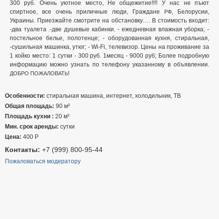
300 руб. Очень уютное место, Не общежитие!!!! У нас не пъют
спиртное, все очень приличные люди, Граждане
, Белорусии,
РФ
Украины. Приезжайте смотрите на обстановку…. В стоимость входит:
-два туалета .-две душевые кабинки. - ежедневная влажная уборка; -
постельное белье, полотенце; - оборудованная кухня, стиральная,
-сушильная машинка, утюг; - Wi-Fi, телевизор. Цены на проживание за
1 койко место: 1 сутки - 300 руб. 1месяц - 9000 руб; Более подробную
информацию можно узнать по телефону указанному в объявлении.
!
ДОБРО
ПОЖАЛОВАТЬ
Особенности:
стиральная машина, интернет, холодильник, ТВ
Общая площадь:
90 м²
Площадь кухни :
20 м²
Мин. срок аренды:
сутки
Цена:
400
Р
Контакты:
+7 (999) 800-95-44
Пожаловаться модератору