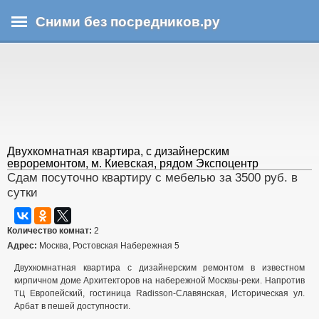
Перейти
Сними без посредников.ру
к
основному
В
содержанию
ы
з
д
е
с
ь
Двухкомнатная квартира, с дизайнерским
евроремонтом, м. Киевская, рядом Экспоцентр
Сдам посуточно квартиру с мебелью за 3500 руб. в
сутки
Количество комнат:
2
Адрес:
Москва, Ростовская Набережная 5
Двухкомнатная квартира с дизайнерским ремонтом в известном
кирпичном доме Архитекторов на набережной Москвы-реки. Напротив
Европейский, гостиница Radisson-Славянская, Историческая ул.
ТЦ
Арбат в пешей доступности.