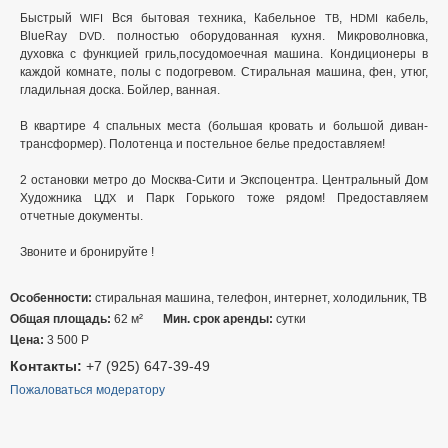
Быстрый
Вся бытовая техника, Кабельное
,
кабель,
WIFI
ТВ
HDMI
BlueRay
. полностью оборудованная кухня. Микроволновка,
DVD
духовка с функцией гриль,посудомоечная машина. Кондиционеры в
каждой комнате, полы с подогревом. Стиральная машина, фен, утюг,
гладильная доска. Бойлер, ванная.
В квартире 4 спальных места (большая кровать и большой диван-
трансформер). Полотенца и постельное белье предоставляем!
2 остановки метро до Москва-Сити и Экспоцентра. Центральный Дом
Художника
и Парк Горького тоже рядом! Предоставляем
ЦДХ
отчетные документы.
Звоните и бронируйте !
Особенности:
стиральная машина, телефон, интернет, холодильник, ТВ
Общая площадь:
62 м²
Мин. срок аренды:
сутки
Цена:
3 500
Р
Контакты:
+7 (925) 647-39-49
Пожаловаться модератору