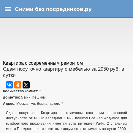
Перейти
Сними без посредников.ру
к
основному
В
содержанию
ы
з
д
е
с
ь
Квартира с современным ремонтом
Сдам посуточно квартиру с мебелью за 2950 руб. в
сутки
Количество комнат:
2
до метро:
5 мин. пешком
Адрес:
Москва , ул. Вернандского 7
Сдаю посуточно! Квартира в отличном состоянии в шаговой
доступности от м Юго-западная 5 мин пешком.Все необходимое для
комфортного проживания имеется есть интернет Wi-Fi, 2 спальных
места.Предостовляем отчетные документы..стоимость за сутки 2800-