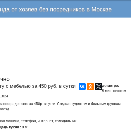
Перейти
нда от хозяев без посредников в Москве
к
основному
содержанию
очно
у с мебелью за 450 руб. в сутки
до метро:
5 мин. пешком
 1824
еленограде всего за 450р. в сутки. Скидки студентам и большим группам
заезд
ная машина, телефон, интернет, холодильник
адь кухни :
9 м²