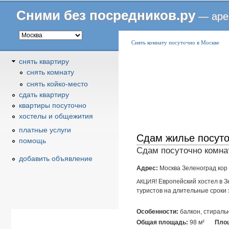
Сними без посредников.ру
— аре
В
Снять комнату посуточно в Москве
ы
снять квартиру
з
снять комнату
д
снять койко-место
е
cдать квартиру
с
квартиры посуточно
ь
хостелы и общежития
платные услуги
Сдам жилье посут
помощь
Сдам посуточно комнат
добавить объявление
Адрес:
Москва Зеленоград кор
! Европейский хостел в З
АКЦИЯ
туристов на длительные сроки 
Особенности:
балкон, стираль
Общая площадь:
98 м²
Площ