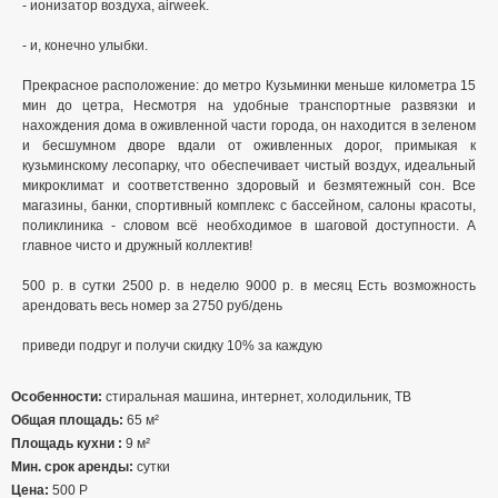
- ионизатор воздуха, airweek.
- и, конечно улыбки.
Прекрасное расположение: до метро Кузьминки меньше километра 15
мин до цетра, Несмотря на удобные транспортные развязки и
нахождения дома в оживленной части города, он находится в зеленом
и бесшумном дворе вдали от оживленных дорог, примыкая к
кузьминскому лесопарку, что обеспечивает чистый воздух, идеальный
микроклимат и соответственно здоровый и безмятежный сон. Все
магазины, банки, спортивный комплекс с бассейном, салоны красоты,
поликлиника - словом всё необходимое в шаговой доступности. А
главное чисто и дружный коллектив!
500 р. в сутки 2500 р. в неделю 9000 р. в месяц Есть возможность
арендовать весь номер за 2750 руб/день
приведи подруг и получи скидку 10% за каждую
Особенности:
стиральная машина, интернет, холодильник, ТВ
Общая площадь:
65 м²
Площадь кухни :
9 м²
Мин. срок аренды:
сутки
Цена:
500
Р