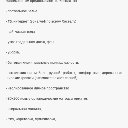
Нашим гостям предоставляется бесплатно:
- постельное бельё
-
, интернет (зона wi-fi по всему Хостелу)
ТВ
- чай, чистая вода
- утюг, гладильная доска, фен
- уборка,
- бытовая химия, мыльные принадлежности,
- эксклюзивная мебель ручной работы, комфортные деревянные
широкие кровати (в комнате пахнет сосной)
- изолированное личное пространство
- 80х200 новые ортопедические матрасы орматек
- стиральная машина,
-
, кофеварка, мультиварка,
СВЧ