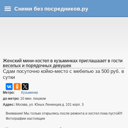
Перейти
Сними без посредников.ру
к
основному
В
содержанию
ы
з
д
е
с
ь
Женский мини-хостел в кузьминках приглашаает в гости
веселых и порядочных девушек
Сдам посуточно койко-место с мебелью за 500 руб. в
сутки
Метро:
Кузьминки
до метро:
10 мин. пешком
Адрес:
Москва, ул. Юных Ленинцев д. 101 корп. 3
Внимание! Мы только открылись после ремонта и хостел пока пустой!!!
Фотографии настоящие