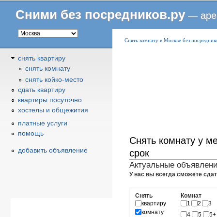
Сними без посредников.ру
— аре
В
Снять комнату в Москве без посредник
ы
снять квартиру
з
снять комнату
д
снять койко-место
е
cдать квартиру
с
квартиры посуточно
ь
хостелы и общежития
платные услуги
помощь
Снять комнату у м
добавить объявление
срок
Актуальные объявления
У нас вы всегда сможете сдат
Снять
Комнат
квартиру
1
2
3
комнату
4
5
5+