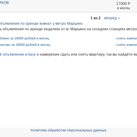
ИКОВ
17000
Р
в месяц
1 из 2
вперёд ››
объявления по аренде комнат у метро Марьино
.
ь объявления по аренде недалеко от м. Марьино на соседних станциях метро
блино за 18000 рублей в месяц
снять комна
рисово за 18000 рублей в месяц
снять комна
ё объявление в базу
о намерении сдать или снять квартиру, так вы найдёте ж
политика обработки персональных данных