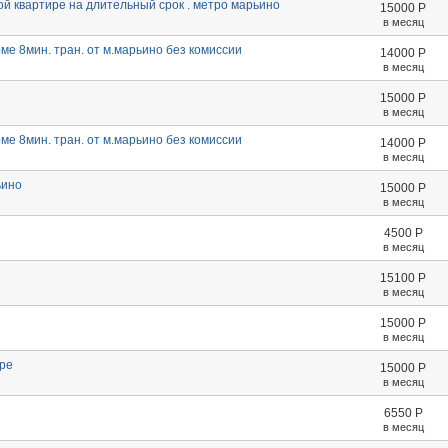
ой квартире на длительный срок . метро марьино
15000
Р
в месяц
ме 8мин. тран. от м.марьино без комиссии
14000
Р
в месяц
15000
Р
в месяц
ме 8мин. тран. от м.марьино без комиссии
14000
Р
в месяц
ьино
15000
Р
в месяц
4500
Р
в месяц
15100
Р
в месяц
15000
Р
в месяц
ире
15000
Р
в месяц
6550
Р
в месяц