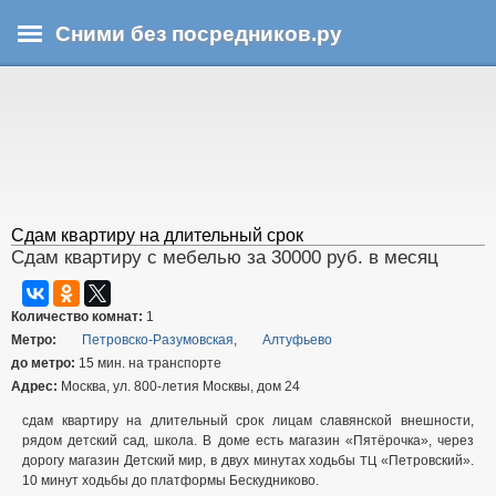
Перейти
Сними без посредников.ру
к
основному
В
содержанию
ы
з
д
е
с
ь
Сдам квартиру на длительный срок
Сдам квартиру с мебелью за 30000 руб. в месяц
Количество комнат:
1
Метро:
Петровско-Разумовская
,
Алтуфьево
до метро:
15 мин. на транспорте
Адрес:
Москва, ул. 800-летия Москвы, дом 24
сдам квартиру на длительный срок лицам славянской внешности,
рядом детский сад, школа. В доме есть магазин «Пятёрочка», через
дорогу магазин Детский мир, в двух минутах ходьбы
«Петровский».
ТЦ
10 минут ходьбы до платформы Бескудниково.